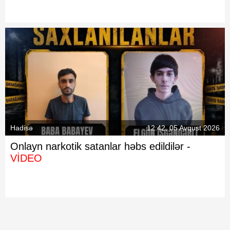
Hadisə
12:42, 05 Avqust 2026
Onlayn narkotik satanlar həbs edildilər -
VİDEO