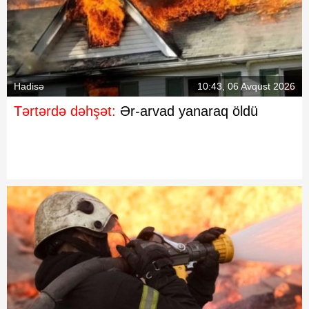
Hadisə
10:43, 06 Avqust 2026
Tərtərdə dəhşət:
Ər-arvad yanaraq öldü