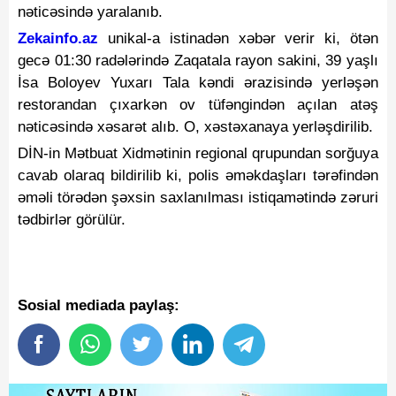
nəticəsində yaralanıb.
Zekainfo.az
unikal-a istinadən xəbər verir ki, ötən
gecə 01:30 radələrində Zaqatala rayon sakini, 39 yaşlı
İsa Boloyev Yuxarı Tala kəndi ərazisində yerləşən
restorandan çıxarkən ov tüfəngindən açılan atəş
nəticəsində xəsarət alıb. O, xəstəxanaya yerləşdirilib.
DİN-in Mətbuat Xidmətinin regional qrupundan sorğuya
cavab olaraq bildirilib ki, polis əməkdaşları tərəfindən
əməli törədən şəxsin saxlanılması istiqamətində zəruri
tədbirlər görülür.
Sosial mediada paylaş: