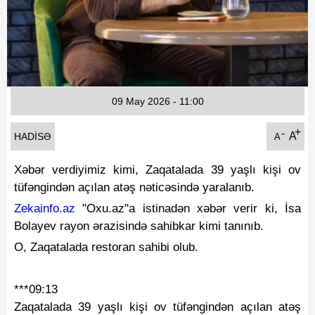
Fotoqaleriya
Reportaj
Qarabag Zəfəri
09 May 2026 - 11:00
+
-
A
HADISƏ
A
Xəbər verdiyimiz kimi, Zaqatalada 39 yaşlı kişi ov
tüfəngindən açılan atəş nəticəsində yaralanıb.
Zekainfo.az
"Oxu.az"a istinadən xəbər verir ki, İsa
Bolayev rayon ərazisində sahibkar kimi tanınıb.
O, Zaqatalada restoran sahibi olub.
***09:13
Zaqatalada 39 yaşlı kişi ov tüfəngindən açılan atəş