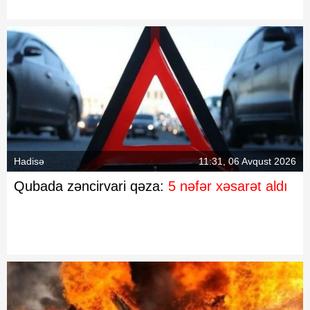
Hadisə
11:31, 06 Avqust 2026
Qubada zəncirvari qəza:
5 nəfər xəsarət aldı