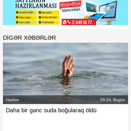
DIGƏR XƏBƏRLƏR
Hadisə
09:24, Bugün
Daha bir gənc suda boğularaq öldü