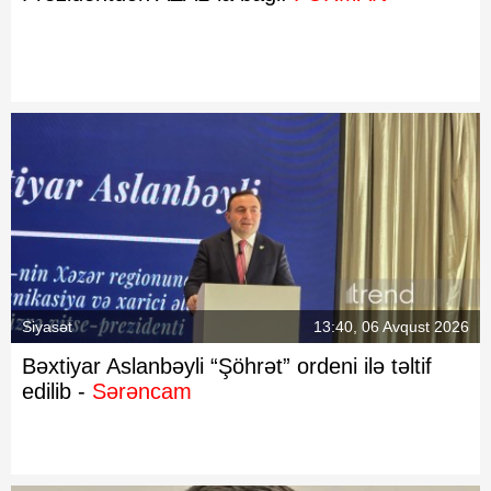
Siyasət
13:40, 06 Avqust 2026
Bəxtiyar Aslanbəyli “Şöhrət” ordeni ilə təltif
edilib -
Sərəncam