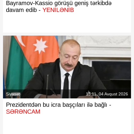
Bayramov-Kassio görüşü geniş tərkibdə
davam edib -
YENİLƏNİB
Siyasət
13:11, 04 Avqust 2026
Prezidentdən bu icra başçıları ilə bağlı -
SƏRƏNCAM