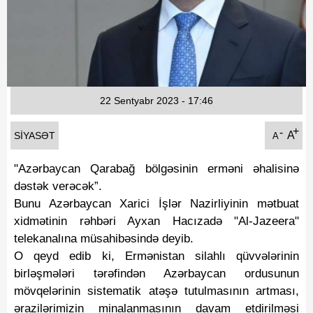
Fotoqaleriya
Reportaj
Qarabag Zəfəri
22 Sentyabr 2023 - 17:46
+
-
A
SIYASƏT
A
"Azərbaycan Qarabağ bölgəsinin erməni əhalisinə
dəstək verəcək”.
Bunu Azərbaycan Xarici İşlər Nazirliyinin mətbuat
xidmətinin rəhbəri Ayxan Hacızadə "Al-Jazeera"
telekanalına müsahibəsində deyib.
O qeyd edib ki, Ermənistan silahlı qüvvələrinin
birləşmələri tərəfindən Azərbaycan ordusunun
mövqelərinin sistematik atəşə tutulmasının artması,
ərazilərimizin minalanmasının davam etdirilməsi