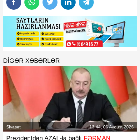
DIGƏR XƏBƏRLƏR
Siyasət
13:44, 06 Avqust 2026
Prezidentdən AZAL-la bağlı
FƏRMAN