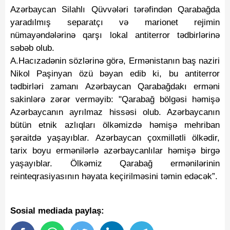
Azərbaycan Silahlı Qüvvələri tərəfindən Qarabağda
yaradılmış separatçı və marionet rejimin
nümayəndələrinə qarşı lokal antiterror tədbirlərinə
səbəb olub.
A.Hacızadənin sözlərinə görə, Ermənistanın baş naziri
Nikol Paşinyan özü bəyan edib ki, bu antiterror
tədbirləri zamanı Azərbaycan Qarabağdakı erməni
sakinlərə zərər verməyib: "Qarabağ bölgəsi həmişə
Azərbaycanın ayrılmaz hissəsi olub. Azərbaycanın
bütün etnik azlıqları ölkəmizdə həmişə mehriban
şəraitdə yaşayıblar. Azərbaycan çoxmillətli ölkədir,
tarix boyu ermənilərlə azərbaycanlılar həmişə birgə
yaşayıblar. Ölkəmiz Qarabağ ermənilərinin
reinteqrasiyasının həyata keçirilməsini təmin edəcək”.
Sosial mediada paylaş: