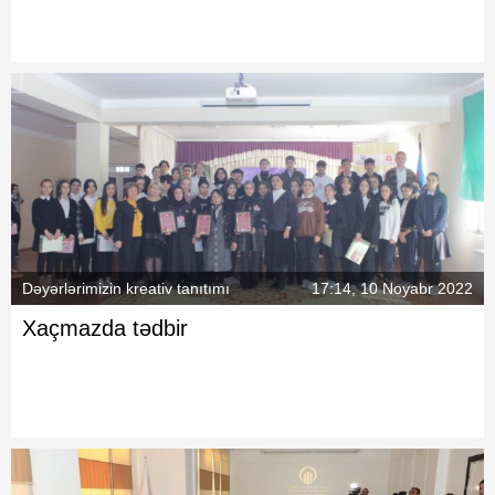
Dəyərlərimizin kreativ tanıtımı
17:14, 10 Noyabr 2022
Xaçmazda tədbir