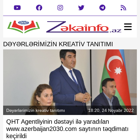
Ana səhifə
DƏYƏRLƏRIMIZIN KREATIV TANITIMI
Xəbər
Gündəm
Siyasət
Rəsmi
Cəmiyyət
Mədəniyyət
Təhsil
Hadisə
Yazarlar
Dəyərlərimizin kreativ tanıtımı
Dünya
Müsahibə
Dəyərlərimizin kreativ tanıtımı
18:20, 24 Noyabr 2022
İdman
QHT Agentliyinin dəstəyi ilə yaradılan
Şou biznes
www.azerbaijan2030.com saytının təqdimatı
keçirildi
Maraqlı