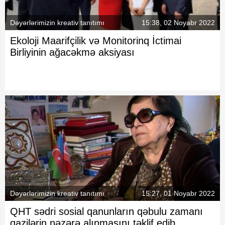
Dəyərlərimizin kreativ tanıtımı
15:38, 02 Noyabr 2022
Ekoloji Maarifçilik və Monitorinq İctimai
Birliyinin ağacəkmə aksiyası
Dəyərlərimizin kreativ tanıtımı
15:27, 01 Noyabr 2022
QHT sədri sosial qanunların qəbulu zamanı
qazilərin nəzərə alınmasını təklif edib