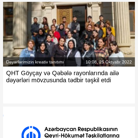
Dəyərlərimizin kreativ tanıtımı
10:08, 25 Oktyabr 2022
QHT Göyçay və Qəbələ rayonlarında ailə
dəyərləri mövzusunda tədbir təşkil etdi