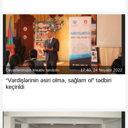
Fotoqaleriya
Reportaj
Qarabag Zəfəri
Dəyərlərimizin kreativ tanıtımı
17:40, 24 Noyabr 2022
“Vərdişlərinin əsiri olma, sağlam ol” tədbiri
keçirildi