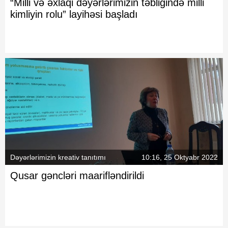
“Milli və əxlaqi dəyərlərimizin təbliğində milli
kimliyin rolu” layihəsi başladı
Dəyərlərimizin kreativ tanıtımı
10:16, 25 Oktyabr 2022
Qusar gəncləri maarifləndirildi