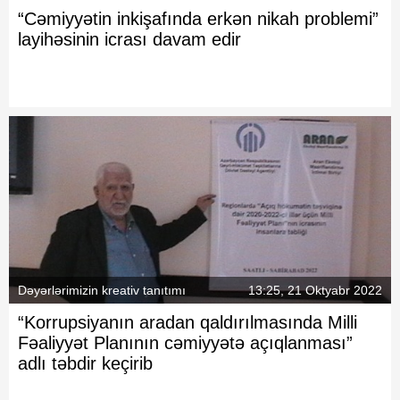
“Cəmiyyətin inkişafında erkən nikah problemi”
layihəsinin icrası davam edir
Dəyərlərimizin kreativ tanıtımı
13:25, 21 Oktyabr 2022
“Korrupsiyanın aradan qaldırılmasında Milli
Fəaliyyət Planının cəmiyyətə açıqlanması”
adlı təbdir keçirib