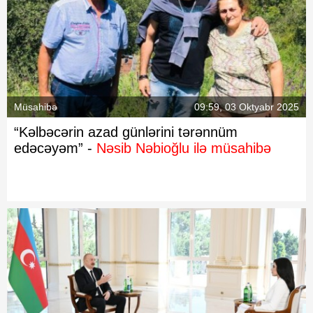
Müsahibə
09:59, 03 Oktyabr 2025
“Kəlbəcərin azad günlərini tərənnüm
edəcəyəm” -
Nəsib Nəbioğlu ilə müsahibə