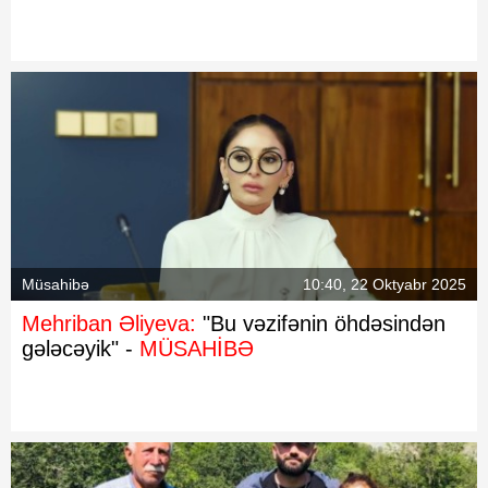
Müsahibə
10:40, 22 Oktyabr 2025
Mehriban Əliyeva:
"Bu vəzifənin öhdəsindən
gələcəyik" -
MÜSAHİBƏ