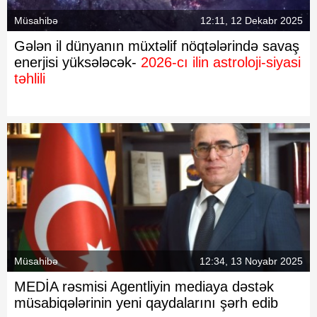
Müsahibə
12:11, 12 Dekabr 2025
Gələn il dünyanın müxtəlif nöqtələrində savaş
enerjisi yüksələcək-
2026-cı ilin astroloji-siyasi
təhlili
Müsahibə
12:34, 13 Noyabr 2025
MEDİA rəsmisi Agentliyin mediaya dəstək
müsabiqələrinin yeni qaydalarını şərh edib