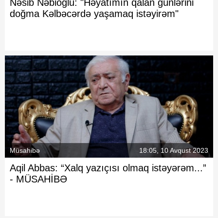
Nəsib Nəbioğlu:
"Həyatımın qalan günlərini
doğma Kəlbəcərdə yaşamaq istəyirəm"
Müsahibə
18:05, 10 Avqust 2023
Aqil Abbas:
“Xalq yazıçısı olmaq istəyərəm...”
- MÜSAHİBƏ