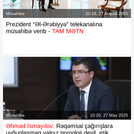
Müsahibə
10:18, 27 Avqust 2025
Prezident “Əl-Ərəbiyyə” telekanalına
müsahibə verib -
TAM MƏTN
Müsahibə
10:20, 27 May 2025
Əhməd İsmayılov:
Rəqəmsal çağırışlara
uyğunlaşmaq yalnız texnoloji deyil, etik,