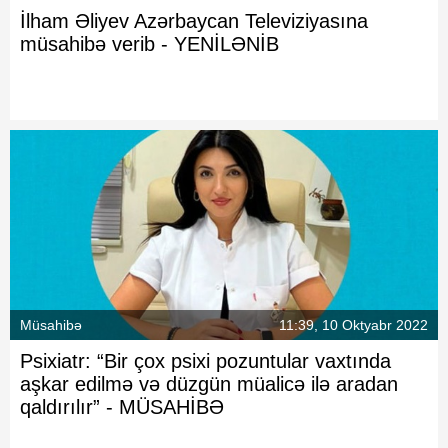
İlham Əliyev Azərbaycan Televiziyasına
müsahibə verib -
YENİLƏNİB
Müsahibə
11:39, 10 Oktyabr 2022
Psixiatr: “Bir çox psixi pozuntular vaxtında
aşkar edilmə və düzgün müalicə ilə aradan
qaldırılır” -
MÜSAHİBƏ