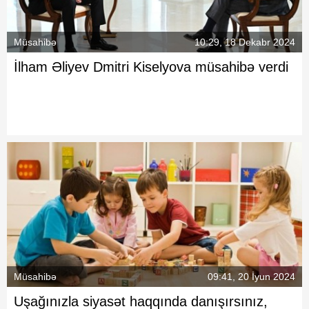
Müsahibə
10:29, 18 Dekabr 2024
İlham Əliyev Dmitri Kiselyova müsahibə verdi
Müsahibə
09:41, 20 İyun 2024
Uşağınızla siyasət haqqında danışırsınız,