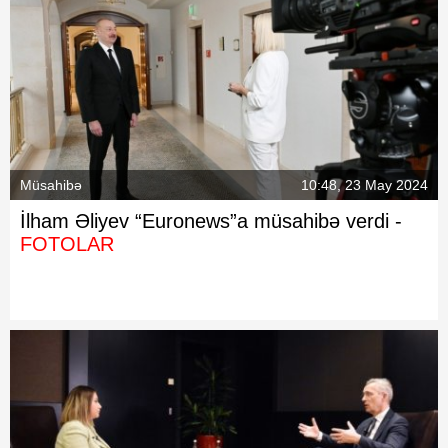
Müsahibə
10:48, 23 May 2024
İlham Əliyev “Euronews”a müsahibə verdi -
FOTOLAR