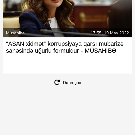
Müsahibə
17:55, 19 May 2022
“ASAN xidmət” korrupsiyaya qarşı mübarizə
sahəsində uğurlu formuldur -
MÜSAHİBƏ
Daha çox