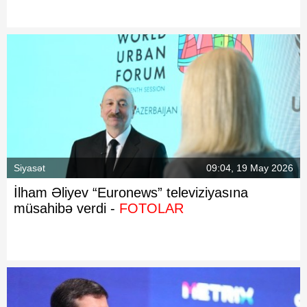
Fotoqaleriya
Reportaj
Qarabag Zəfəri
Siyasət
09:04, 19 May 2026
İlham Əliyev “Euronews” televiziyasına
müsahibə verdi -
FOTOLAR