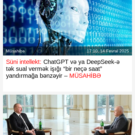
Müsahibə
17:10, 14 Fevral 2025
Süni intellekt:
ChatGPT və ya DeepSeek-ə
tək sual vermək işığı “bir neçə saat”
yandırmağa bənzəyir –
MÜSAHİBƏ