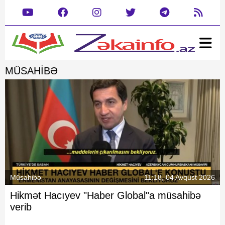
Ana səhifə
MÜSAHIBƏ
Xəbər
Gündəm
Siyasət
Rəsmi
Cəmiyyət
Mədəniyyət
Təhsil
Hadisə
Yazarlar
Dəyərlərimizin kreativ tanıtımı
Dünya
Müsahibə
Müsahibə
11:18, 04 Avqust 2026
İdman
Hikmət Hacıyev "Haber Global"a müsahibə
Şou biznes
verib
Maraqlı