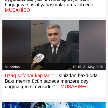
hüquqi və sosial yanaşmalar da tələb edir -
MÜSAHİBƏ
Müsahibə
18:15, 21 May 2025
Uzaq səfərlər kapitanı:
“Dənizdən baxdıqda
Bakı mənim üçün sadəcə mənzərə deyil,
doğmalığın simvoludur” –
MÜSAHİBƏ