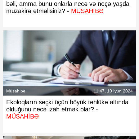
bəli, amma bunu onlarla necə və neçə yaşda
müzakirə etməlisiniz? -
MÜSAHİBƏ
Müsahibə
11:47, 10 İyun 2024
Ekoloqların seçki üçün böyük təhlükə altında
olduğunu necə izah etmək olar? -
MÜSAHİBƏ