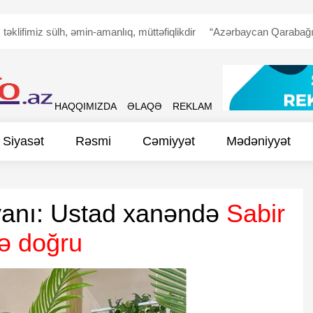
iz sülh, əmin-amanlıq, müttəfiqlikdir
“Azərbaycan Qarabağın erməni 
HAQQIMIZDA
ƏLAQƏ
REKLAM
Siyasət
Rəsmi
Cəmiyyət
Mədəniyyət
vanı: Ustad xanəndə
Sabir
inə doğru