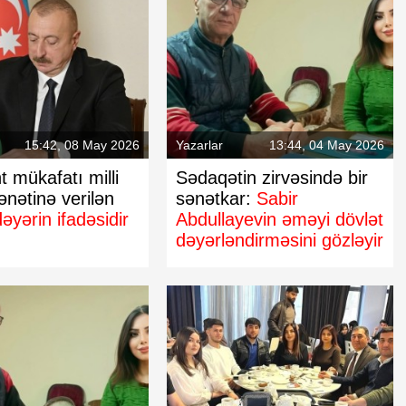
:
Avroda artım
Azərbaycan nefti bahalaşdı
15:42, 08 May 2026
Yazarlar
13:44, 04 May 2026
t mükafatı milli
Sədaqətin zirvəsində bir
ənətinə verilən
sənətkar:
Sabir
əyərin ifadəsidir
Abdullayevin əməyi dövlət
dəyərləndirməsini gözləyir
gram" bağlana
Rasim Balayev Azərbaycan