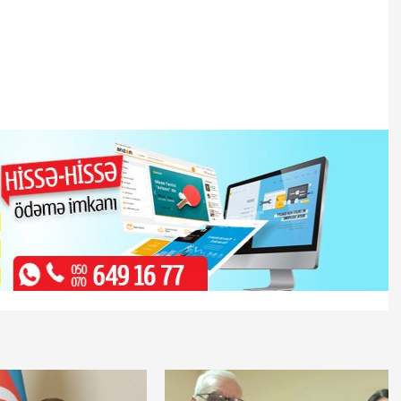
Şurasından tam
Azərbaycan Ermənistana 434 min
ət başçısı
avro ödəyib