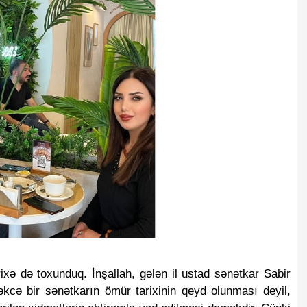
ə də toxunduq. İnşallah, gələn il ustad sənətkar Sabir 
təkcə bir sənətkarın ömür tarixinin qeyd olunması deyil, 