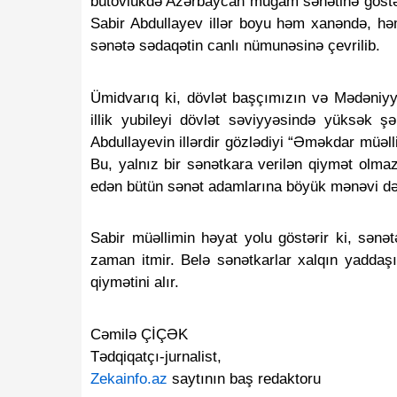
bütövlükdə Azərbaycan muğam sənətinə göstəri
Sabir Abdullayev illər boyu həm xanəndə, həm
sənətə sədaqətin canlı nümunəsinə çevrilib.
Ümidvarıq ki, dövlət başçımızın və Mədəniyyət
illik yubileyi dövlət səviyyəsində yüksək ş
Abdullayevin illərdir gözlədiyi “Əməkdar müəll
Bu, yalnız bir sənətkara verilən qiymət olma
edən bütün sənət adamlarına böyük mənəvi də
Sabir müəllimin həyat yolu göstərir ki, sənət
zaman itmir. Belə sənətkarlar xalqın yaddaşı
qiymətini alır.
Cəmilə ÇİÇƏK
Tədqiqatçı-jurnalist,
Zekainfo.az
 saytının baş redaktoru