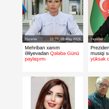
nlərdə yumurta qiymətləri
Məzənnələr açıqlandı
qeydə alındı
Yazarlar
12:37, 09 May 2026
Yazarlar
Mehriban xanım
Preziden
Əliyevadan
Qələbə Günü
musiqi s
paylaşımı
yüksək d
apotlardan iyirmiyə yaxını
"Facebook" və "Insta