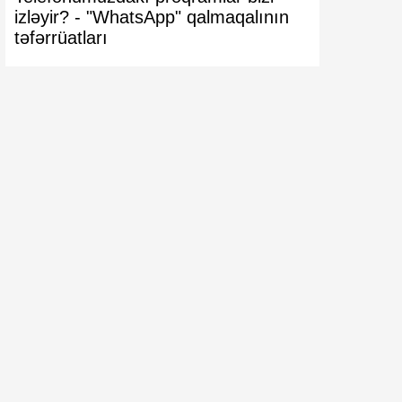
izləyir? -
"WhatsApp" qalmaqalının
VACİB XƏ
təfərrüatları