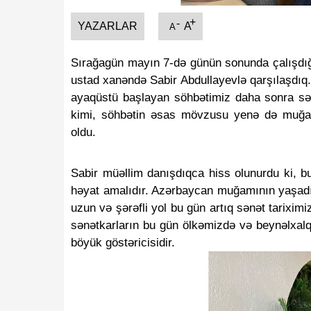
+
-
YAZARLAR
A
A
Sırağagün mayın 7-də günün sonunda çalışdığ
ustad xanəndə Sabir Abdullayevlə qarşılaşdıq. 
ayaqüstü başlayan söhbətimiz daha sonra sə
kimi, söhbətin əsas mövzusu yenə də muğam s
oldu.
Sabir müəllim danışdıqca hiss olunurdu ki, 
həyat amalıdır. Azərbaycan muğamının yaşadıl
uzun və şərəfli yol bu gün artıq sənət tariximiz
sənətkarların bu gün ölkəmizdə və beynəlxalq
böyük göstəricisidir.