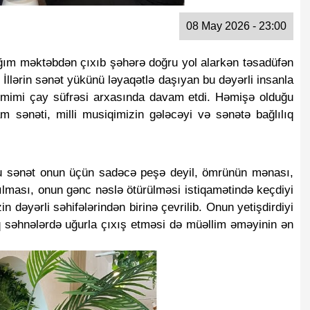
08 May 2026 - 23:00
ım məktəbdən çıxıb şəhərə doğru yol alarkən təsadüfən 
İllərin sənət yükünü ləyaqətlə daşıyan bu dəyərli insanla 
mimi çay süfrəsi arxasında davam etdi. Həmişə olduğu 
ənəti, milli musiqimizin gələcəyi və sənətə bağlılıq 
bu sənət onun üçün sadəcə peşə deyil, ömrünün mənası, 
ması, onun gənc nəslə ötürülməsi istiqamətində keçdiyi 
in dəyərli səhifələrindən birinə çevrilib. Onun yetişdirdiyi 
 səhnələrdə uğurla çıxış etməsi də müəllim əməyinin ən 