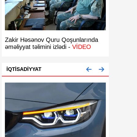
Zakir Həsənov Quru Qoşunlarında
Bakıda 29 
əməliyyat təlimini izlədi -
VİDEO
bərpa olun
İQTISADIYYAT