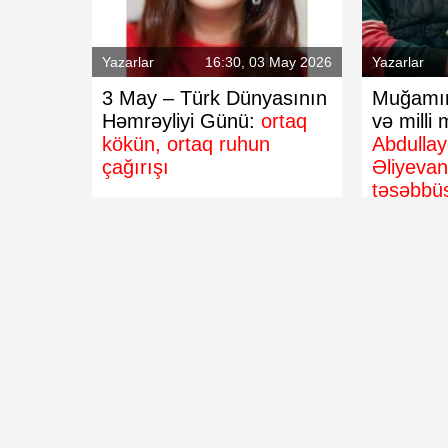
b
bilər
Yazarlar
16:30, 03 May 2026
Yazarlar
3 May – Türk Dünyasının
Muğamın
Həmrəyliyi Günü:
ortaq
və milli 
kökün, ortaq ruhun
Abdulla
çağırışı
Əliyeva
təşəbbüs
dəyərlənd