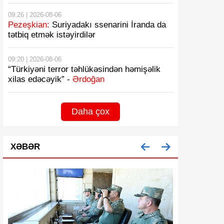
09:26 | 2026-08-06
Pezeşkian:
Suriyadakı ssenarini İranda da
tətbiq etmək istəyirdilər
09:20 | 2026-08-06
“Türkiyəni terror təhlükəsindən həmişəlik
xilas edəcəyik” -
Ərdoğan
Daha çox
XƏBƏR