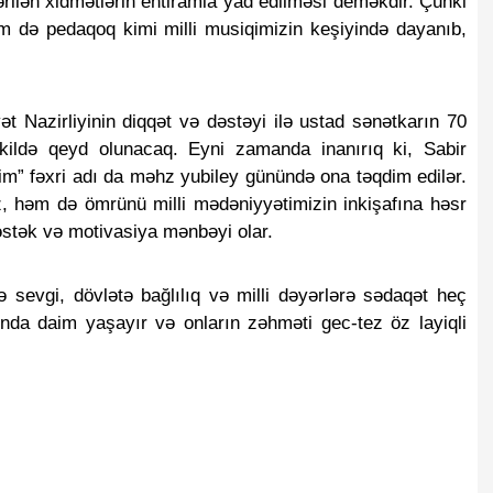
lən xidmətlərin ehtiramla yad edilməsi deməkdir. Çünki 
 də pedaqoq kimi milli musiqimizin keşiyində dayanıb, 
 Nazirliyinin diqqət və dəstəyi ilə ustad sənətkarın 70 
əkildə qeyd olunacaq. Eyni zamanda inanırıq ki, Sabir 
im” fəxri adı da məhz yubiley günündə ona təqdim edilər. 
z, həm də ömrünü milli mədəniyyətimizin inkişafına həsr 
stək və motivasiya mənbəyi olar.
ə sevgi, dövlətə bağlılıq və milli dəyərlərə sədaqət heç 
nda daim yaşayır və onların zəhməti gec-tez öz layiqli 