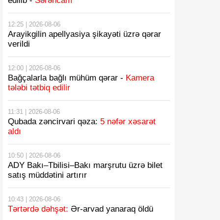
edilib -
Sərəncam
12:25 | 2026-08-06
Arayikgilin apellyasiya şikayəti üzrə qərar
verildi
12:00 | 2026-08-06
Bağçalarla bağlı mühüm qərar -
Kamera
tələbi tətbiq edilir
11:31 | 2026-08-06
Qubada zəncirvari qəza:
5 nəfər xəsarət
aldı
10:50 | 2026-08-06
ADY Bakı–Tbilisi–Bakı marşrutu üzrə bilet
satış müddətini artırır
10:43 | 2026-08-06
Tərtərdə dəhşət:
Ər-arvad yanaraq öldü