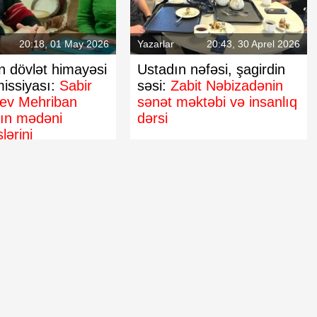
Kinematoqrafçılar İttifaqının sədri
seçildi
20:18, 01 May 2026
Yazarlar
20:43, 30 Aprel 2026
 dövlət himayəsi
Ustadın nəfəsi, şagirdin
missiyası:
Sabir
səsi:
Zabit Nəbizadənin
yev Mehriban
sənət məktəbi və insanlıq
nın mədəni
dərsi
lərini
irir