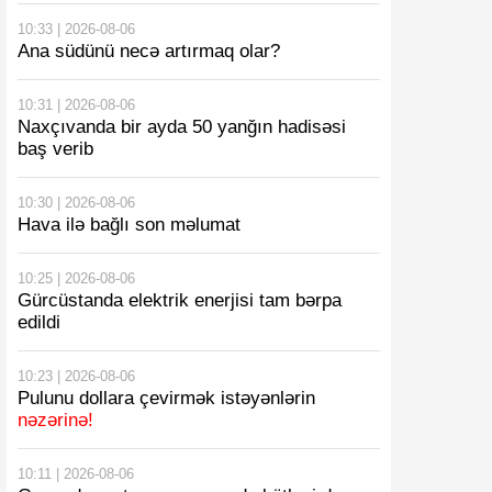
10:33 | 2026-08-06
Ana südünü necə artırmaq olar?
10:31 | 2026-08-06
Naxçıvanda bir ayda 50 yanğın hadisəsi
baş verib
10:30 | 2026-08-06
Hava ilə bağlı son məlumat
10:25 | 2026-08-06
Gürcüstanda elektrik enerjisi tam bərpa
edildi
10:23 | 2026-08-06
Pulunu dollara çevirmək istəyənlərin
nəzərinə!
10:11 | 2026-08-06