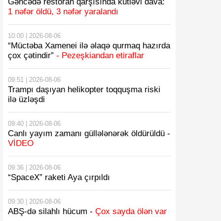
Gəncədə restoran qarşısında kütləvi dava:
1 nəfər öldü, 3 nəfər yaralandı
10:00 | 2026-08-06
“Müctəba Xamenei ilə əlaqə qurmaq hazırda
çox çətindir”
- Pezeşkiandan etiraflar
09:51 | 2026-08-06
Trampı daşıyan helikopter toqquşma riski
ilə üzləşdi
09:40 | 2026-08-06
Canlı yayım zamanı güllələnərək öldürüldü -
VİDEO
09:36 | 2026-08-06
“SpaceX” raketi Aya çırpıldı
09:30 | 2026-08-06
ABŞ-də silahlı hücum -
Çox sayda ölən var