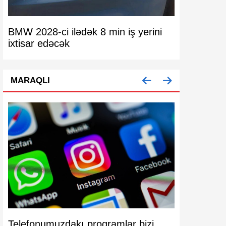
BMW 2028-ci ilədək 8 min iş yerini
Pulunu doll
ixtisar edəcək
nəzərinə!
MARAQLI
Telefonumuzdakı proqramlar bizi
Köhnə mode