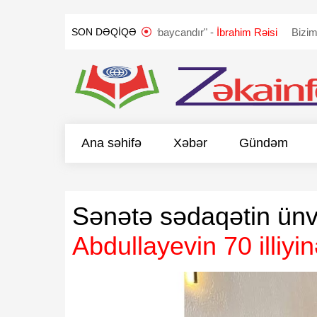
QLANDI
"Qarabağ Azərbaycandır" -
İbrahim Rəisi
Bizim təklifim
SON DƏQIQƏ
Ana səhifə
Xəbər
Gündəm
Sənətə sədaqətin ün
Abdullayevin 70 illiy