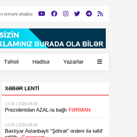
əhalisinə dəstək verəcək”
Tərtərdə tərk edilmiş döyüş mövqeyi -
Təhsil
Hadisə
Yazarlar
XƏBƏR LENTI
13:44 | 2026-08-06
Prezidentdən AZAL-la bağlı
FƏRMAN
13:40 | 2026-08-06
Bəxtiyar Aslanbəyli “Şöhrət” ordeni ilə təltif