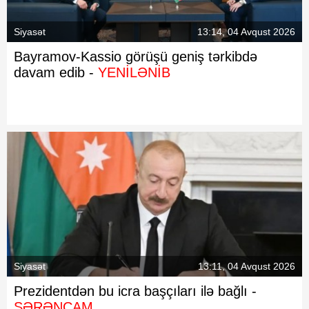
Siyasət
13:14, 04 Avqust 2026
Bayramov-Kassio görüşü geniş tərkibdə
davam edib -
YENİLƏNİB
Siyasət
13:11, 04 Avqust 2026
Prezidentdən bu icra başçıları ilə bağlı -
SƏRƏNCAM