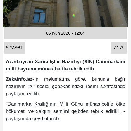
Fotoqaleriya
Reportaj
Qarabag Zəfəri
05 İyun 2026 - 12:04
+
-
A
SIYASƏT
A
Azərbaycan Xarici İşlər Nazirliyi (XİN) Danimarkanı
milli bayramı münasibətilə təbrik edib.
Zekainfo.az
-ın məlumatına görə, bununla bağlı
nazirliyin "X" sosial şəbəkəsindəki rəsmi səhifəsində
paylaşım edilib.
"Danimarka Krallığının Milli Günü münasibətilə ölkə
hökuməti və xalqını səmimi qəlbdən təbrik edirik", -
paylaşımda qeyd olunub.