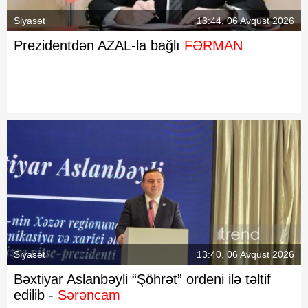
Siyasət
13:44, 06 Avqust 2026
Prezidentdən AZAL-la bağlı
FƏRMAN
Siyasət
13:40, 06 Avqust 2026
Bəxtiyar Aslanbəyli “Şöhrət” ordeni ilə təltif
edilib -
Sərəncam