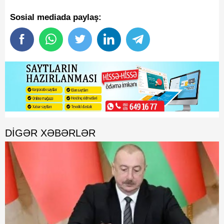
Sosial mediada paylaş:
DIGƏR XƏBƏRLƏR