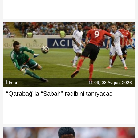
İdman
11:09, 03 Avqust 2026
“Qarabağ”la “Sabah” rəqibini tanıyacaq