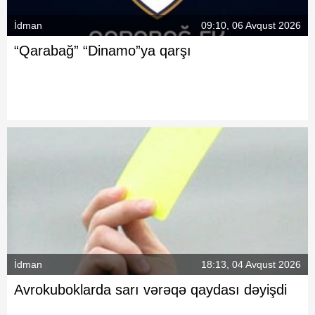
İdman
09:10, 06 Avqust 2026
“Qarabağ” “Dinamo”ya qarşı
İdman
18:13, 04 Avqust 2026
Avrokuboklarda sarı vərəqə qaydası dəyişdi