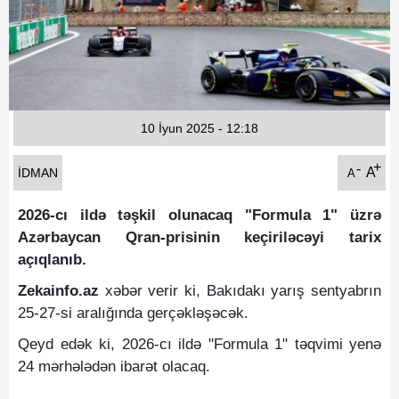
Fotoqaleriya
Reportaj
Qarabag Zəfəri
10 İyun 2025 - 12:18
+
-
A
İDMAN
A
2026-cı ildə təşkil olunacaq "Formula 1" üzrə
Azərbaycan Qran-prisinin keçiriləcəyi tarix
açıqlanıb.
Zekainfo.az
xəbər verir ki, Bakıdakı yarış sentyabrın
25-27-si aralığında gerçəkləşəcək.
Qeyd edək ki, 2026-cı ildə "Formula 1" təqvimi yenə
24 mərhələdən ibarət olacaq.