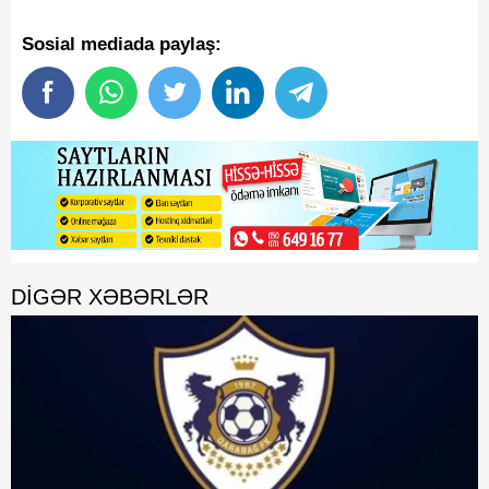
Sosial mediada paylaş:
DIGƏR XƏBƏRLƏR