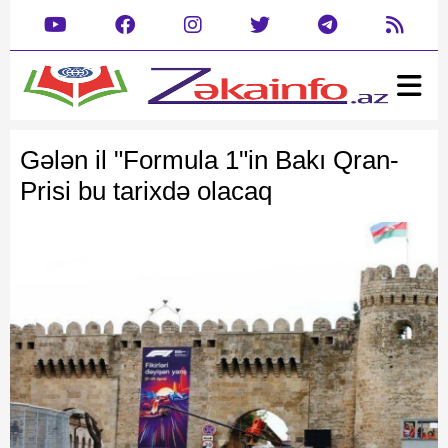
Ana səhifə
Xəbər
Gələn il "Formula 1"in Bakı Qran-
Gündəm
Siyasət
Prisi bu tarixdə olacaq
Rəsmi
Cəmiyyət
Mədəniyyət
Təhsil
Hadisə
Yazarlar
Dəyərlərimizin kreativ tanıtımı
Dünya
Müsahibə
İdman
Şou biznes
Maraqlı