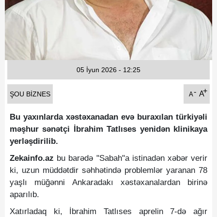
Fotoqaleriya
Reportaj
Qarabag Zəfəri
05 İyun 2026 - 12:25
+
-
A
ŞOU BIZNES
A
Bu yaxınlarda xəstəxanadan evə buraxılan türkiyəli
məşhur sənətçi İbrahim Tatlıses yenidən klinikaya
yerləşdirilib.
Zekainfo.az
bu barədə "Sabah"a istinadən xəbər verir
ki, uzun müddətdir səhhətində problemlər yaranan 78
yaşlı müğənni Ankaradakı xəstəxanalardan birinə
aparılıb.
Xatırladaq ki, İbrahim Tatlıses aprelin 7-də ağır