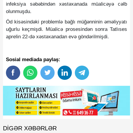
infeksiya səbəbindən xəstəxanada müalicəyə cəlb
olunmuşdu.
Öd kisəsindəki problemlə bağlı müğənninin əməliyyatı
uğurlu keçmişdi. Müalicə prosesindən sonra Tatlıses
aprelin 22-də xəstəxanadan evə göndərilmişdi.
Sosial mediada paylaş:
DIGƏR XƏBƏRLƏR