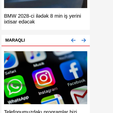
BMW 2028-ci ilədək 8 min iş yerini
Pulunu doll
ixtisar edəcək
nəzərinə!
MARAQLI
Telefonumuzdakı proqramlar bizi
Köhnə mode