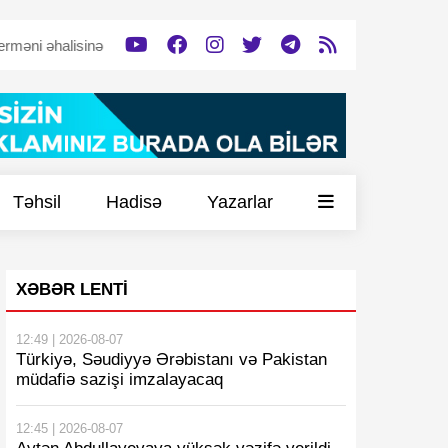
alisinə dəstək verəcək”
Tərtərdə tərk edilmiş döyüş mövqeyi -
Vİ
Təhsil
Hadisə
Yazarlar
XƏBƏR LENTI
12:49 | 2026-08-07
Türkiyə, Səudiyyə Ərəbistanı və Pakistan
müdafiə sazişi imzalayacaq
12:45 | 2026-08-07