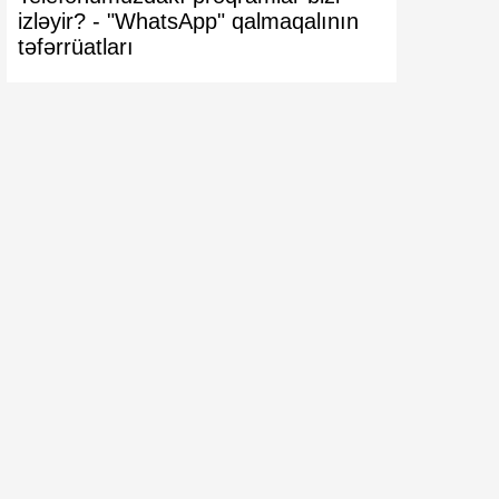
izləyir? -
"WhatsApp" qalmaqalının
VACİB XƏ
təfərrüatları