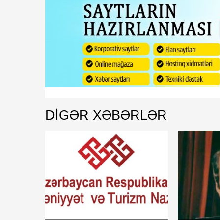
DIGƏR XƏBƏRLƏR