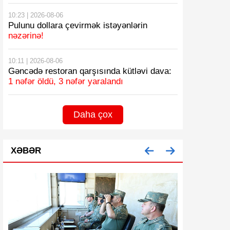
10:23 | 2026-08-06
Pulunu dollara çevirmək istəyənlərin
nəzərinə!
10:11 | 2026-08-06
Gəncədə restoran qarşısında kütləvi dava:
1 nəfər öldü, 3 nəfər yaralandı
Daha çox
XƏBƏR