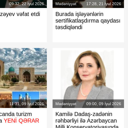
09:32, 22 İyul 2026
Mədəniyyət
17:28, 21 İyul 2026
rzəyev vəfat etdi
Burada işləyənlərin
sertifikatlaşdırma qaydası
təsdiqləndi
11:31, 09 İyul 2026
Mədəniyyət
09:00, 09 İyul 2026
canda turizm
Kamilə Dadaş-zadənin
da
YENİ QƏRAR
rəhbərliyi ilə Azərbaycan
Milli Konservatoriyasında