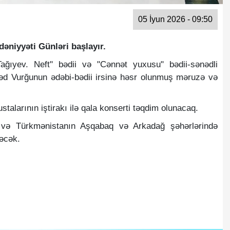
05 İyun 2026 - 09:50
niyyəti Günləri başlayır.
Tağıyev. Neft" bədii və "Cənnət yuxusu" bədii-sənədli
məd Vurğunun ədəbi-bədii irsinə həsr olunmuş məruzə və
alarının iştirakı ilə qala konserti təqdim olunacaq.
və Türkmənistanın Aşqabaq və Arkadağ şəhərlərində
ləcək.