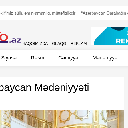
sülh, əmin-amanlıq, müttəfiqlikdir
“Azərbaycan Qarabağın erməni əh
HAQQIMIZDA
ƏLAQƏ
REKLAM
Siyasət
Rəsmi
Cəmiyyət
Mədəniyyət
baycan Mədəniyyəti