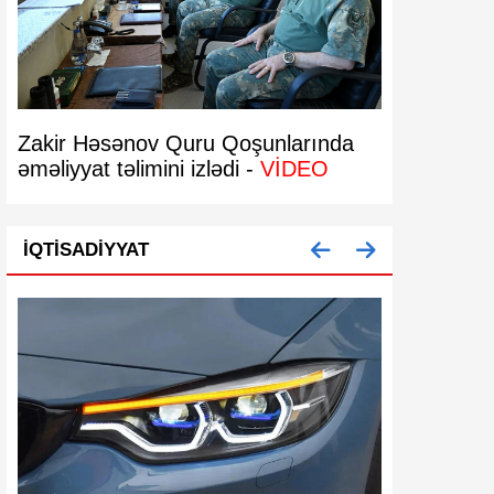
Zakir Həsənov Quru Qoşunlarında
Bakıda 29 
əməliyyat təlimini izlədi -
VİDEO
bərpa olun
İQTISADIYYAT