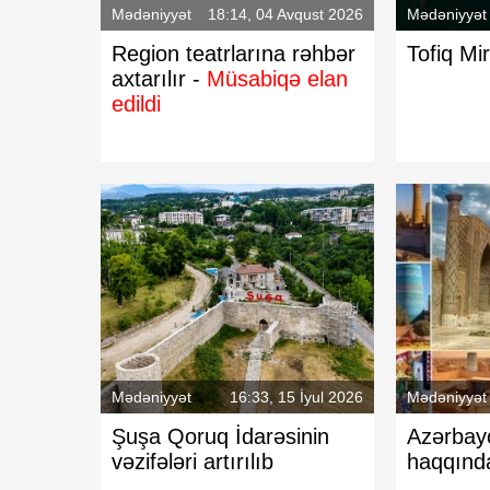
Mədəniyyət
18:14, 04 Avqust 2026
Mədəniyyət
Region teatrlarına rəhbər
Tofiq Mi
axtarılır -
Müsabiqə elan
edildi
Mədəniyyət
16:33, 15 İyul 2026
Mədəniyyət
Şuşa Qoruq İdarəsinin
Azərbay
vəzifələri artırılıb
haqqın