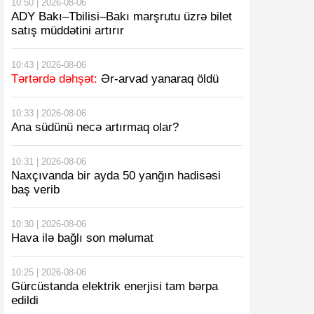
10:50 | 2026-08-06
ADY Bakı–Tbilisi–Bakı marşrutu üzrə bilet
satış müddətini artırır
10:43 | 2026-08-06
Tərtərdə dəhşət:
Ər-arvad yanaraq öldü
10:33 | 2026-08-06
Ana südünü necə artırmaq olar?
10:31 | 2026-08-06
Naxçıvanda bir ayda 50 yanğın hadisəsi
baş verib
10:30 | 2026-08-06
Hava ilə bağlı son məlumat
10:25 | 2026-08-06
Gürcüstanda elektrik enerjisi tam bərpa
edildi