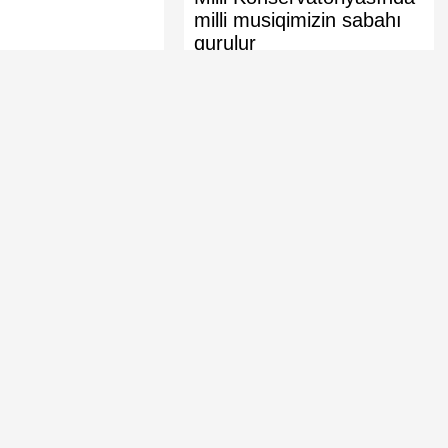
milli musiqimizin sabahı
qurulur
Şurasından tam
Azərbaycan Ermənistana 434 min
ət başçısı
avro ödəyib