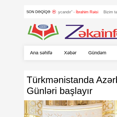
ANDI
"Qarabağ Azərbaycandır" -
İbrahim Rəisi
Bizim təklifimiz 
SON DƏQIQƏ
Ana səhifə
Xəbər
Gündəm
Türkmənistanda Azər
Günləri başlayır