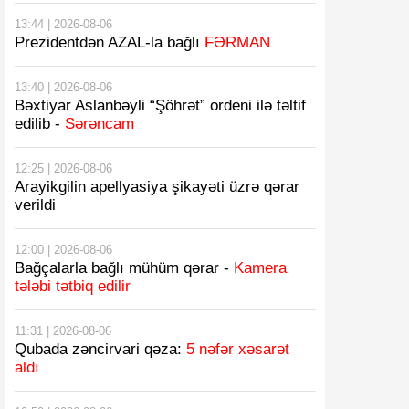
13:44 | 2026-08-06
Prezidentdən AZAL-la bağlı
FƏRMAN
13:40 | 2026-08-06
Bəxtiyar Aslanbəyli “Şöhrət” ordeni ilə təltif
edilib -
Sərəncam
12:25 | 2026-08-06
Arayikgilin apellyasiya şikayəti üzrə qərar
verildi
12:00 | 2026-08-06
Bağçalarla bağlı mühüm qərar -
Kamera
tələbi tətbiq edilir
11:31 | 2026-08-06
Qubada zəncirvari qəza:
5 nəfər xəsarət
aldı