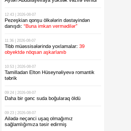
Aytən Abdullayevaya yüksək vəzifə verildi
12:43 | 2026-08-07
Pezeşkian qonşu ölkələrin dəstəyindən
danışdı:
“Buna imkan vermədilər”
11:36 | 2026-08-07
Tibb müəssisələrində yoxlamalar:
39
obyektdə nöqsan aşkarlanıb
10:53 | 2026-08-07
Tamilladan Elton Hüseynəliyevə romantik
təbrik
09:24 | 2026-08-07
Daha bir gənc suda boğularaq öldü
09:23 | 2026-08-07
Ailədə neçənci uşaq olmağımız
sağlamlığımıza təsir edirmiş