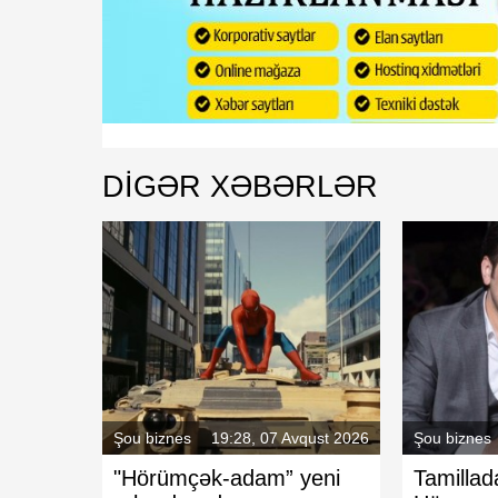
DIGƏR XƏBƏRLƏR
Şou biznes
19:28, 07 Avqust 2026
Şou biznes
"Hörümçək-adam” yeni
Tamillad