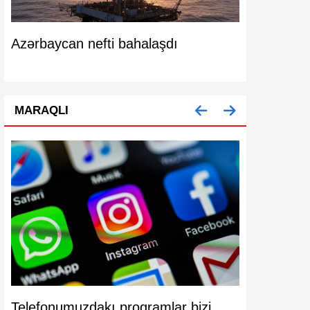
m
Azərbaycan nefti bahalaşdı
Azərbaycanı
artıb
MARAQLI
Telefonumuzdakı proqramlar bizi
Köhnə mode