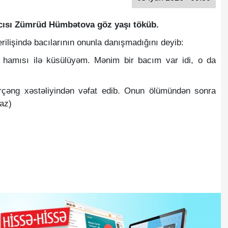
cısı Zümrüd Hümbətova göz yaşı töküb.
erilişində bacılarının onunla danışmadığını deyib:
 hamısı ilə küsülüyəm. Mənim bir bacım var idi, o da
çəng xəstəliyindən vəfat edib. Onun ölümündən sonra
az)