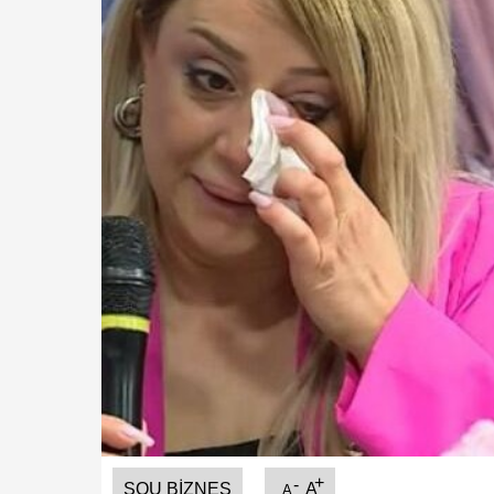
+
-
ŞOU BIZNES
A
A