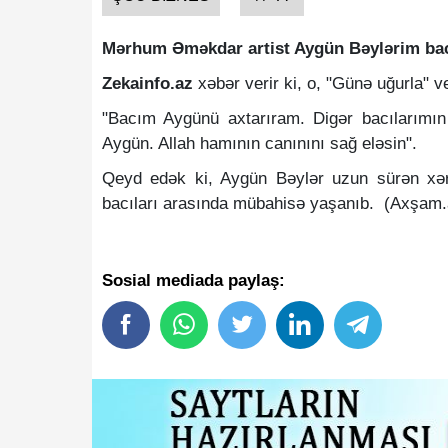
Mərhum Əməkdar artist Aygün Bəylərim ba
Zekainfo.az
xəbər verir ki, o, "Günə uğurla" v
"Bacım Aygünü axtarıram. Digər bacılarımın
Aygün. Allah hamının canınını sağ eləsin".
Qeyd edək ki, Aygün Bəylər uzun sürən xər
bacıları arasında mübahisə yaşanıb. (Axşam.
Sosial mediada paylaş: