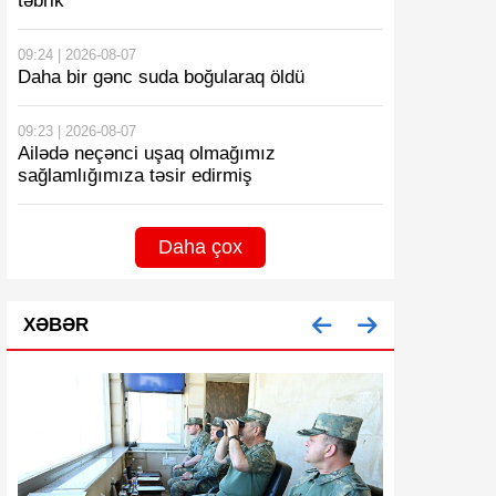
təbrik
09:24 | 2026-08-07
Daha bir gənc suda boğularaq öldü
09:23 | 2026-08-07
Ailədə neçənci uşaq olmağımız
sağlamlığımıza təsir edirmiş
Daha çox
XƏBƏR