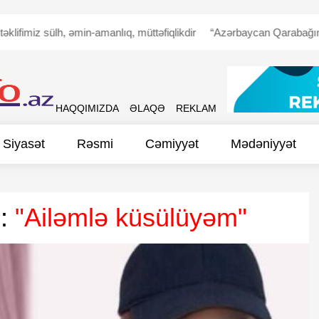
z sülh, əmin-amanlıq, müttəfiqlikdir
“Azərbaycan Qarabağın erməni ə
HAQQIMIZDA
ƏLAQƏ
REKLAM
Siyasət
Rəsmi
Cəmiyyət
Mədəniyyət
ı:
"Ailəmlə küsülüyəm"