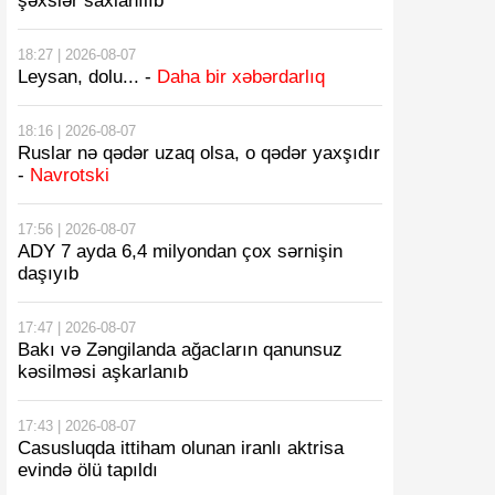
şəxslər saxlanılıb
18:27 | 2026-08-07
Leysan, dolu... -
Daha bir xəbərdarlıq
18:16 | 2026-08-07
Ruslar nə qədər uzaq olsa, o qədər yaxşıdır
-
Navrotski
17:56 | 2026-08-07
ADY 7 ayda 6,4 milyondan çox sərnişin
daşıyıb
17:47 | 2026-08-07
Bakı və Zəngilanda ağacların qanunsuz
kəsilməsi aşkarlanıb
17:43 | 2026-08-07
Casusluqda ittiham olunan iranlı aktrisa
evində ölü tapıldı