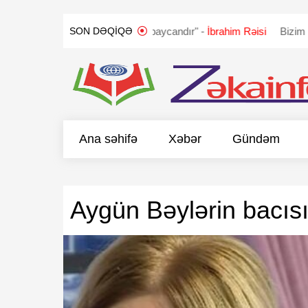
LANDI
"Qarabağ Azərbaycandır" -
İbrahim Rəisi
Bizim təklifimi
SON DƏQIQƏ
Ana səhifə
Xəbər
Gündəm
Aygün Bəylərin bacıs