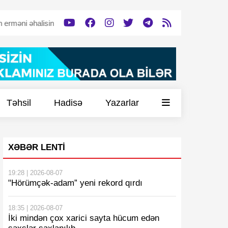
halisinə dəstək verəcək”
Tərtərdə tərk edilmiş döyüş mövqeyi -
V
Təhsil
Hadisə
Yazarlar
XƏBƏR LENTI
19:28 | 2026-08-07
"Hörümçək-adam” yeni rekord qırdı
18:35 | 2026-08-07
İki mindən çox xarici sayta hücum edən