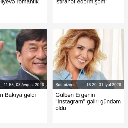
liyevə romantik
istirahət edərmişəm”
11:55, 03 Avqust 2026
Şou biznes
16:20, 31 İyul 2026
n Bakıya gəldi
Gülbən Ergənin
"Instagram" gəliri gündəm
oldu