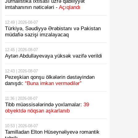
Jurnalistika ixtisası üzrə qabiliyyət
imtahanının nəticələri -
Açıqlandı
12:49 | 2026-08-07
Türkiyə, Səudiyyə Ərəbistanı və Pakistan
müdafiə sazişi imzalayacaq
12:45 | 2026-08-07
Aytən Abdullayevaya yüksək vəzifə verildi
12:43 | 2026-08-07
Pezeşkian qonşu ölkələrin dəstəyindən
danışdı:
“Buna imkan vermədilər”
11:36 | 2026-08-07
Tibb müəssisələrində yoxlamalar:
39
obyektdə nöqsan aşkarlanıb
10:53 | 2026-08-07
Tamilladan Elton Hüseynəliyevə romantik