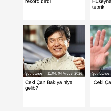
rekord qırdı
Hüseynə
təbrik
Şou biznes
11:04, 04 Avqust 2026
Şou biznes
Ceki Çan Bakıya niyə
Ceki Ça
gəlib?