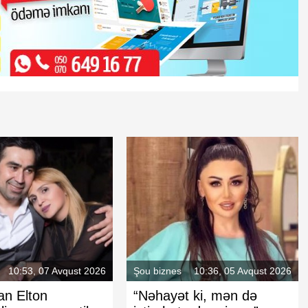
10:53, 07 Avqust 2026
Şou biznes
10:36, 05 Avqust 2026
an Elton
“Nəhayət ki, mən də