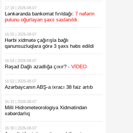
17:18 | 2026-08-07
Lənkəranda bankomat fırıldağı:
7 nəfərin
pulunu oğurlayan şəxs saxlanıldı
16:55 | 2026-08-07
Hərbi xidmətə çağırışla bağlı
qanunsuzluqlara görə 3 şəxs həbs edildi
16:54 | 2026-08-07
Rəşad Dağlı azadlığa çıxır? -
VİDEO
16:52 | 2026-08-07
Azərbaycanın ABŞ-a ixracı 38 faiz artıb
16:32 | 2026-08-07
Milli Hidrometeorologiya Xidmətindən
xəbərdarlıq
16:30 | 2026-08-07