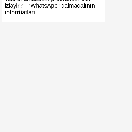
izləyir? -
"WhatsApp" qalmaqalının
VACİB XƏ
təfərrüatları