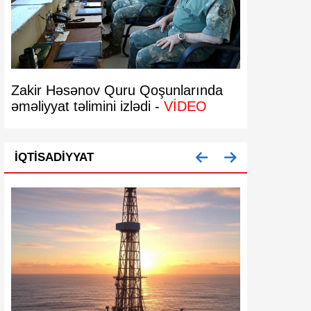
Zakir Həsənov Quru Qoşunlarında
Bakıda 29 
əməliyyat təlimini izlədi -
VİDEO
bərpa olun
İQTISADIYYAT