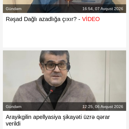
Gündəm
16:54, 07 Avqust 2026
Rəşad Dağlı azadlığa çıxır? -
VİDEO
Gündəm
12:25, 06 Avqust 2026
Arayikgilin apellyasiya şikayəti üzrə qərar
verildi