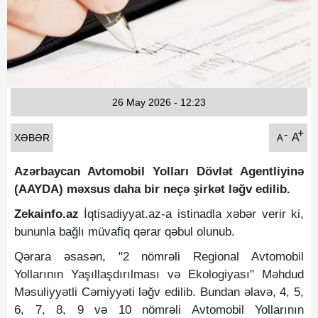
Fotoqaleriya
Reportaj
Qarabag Zəfəri
26 May 2026 - 12:23
+
-
A
XƏBƏR
A
Azərbaycan Avtomobil Yolları Dövlət Agentliyinə
(AAYDA) məxsus daha bir neçə şirkət ləğv edilib.
Zekainfo.az
İqtisadiyyat.az-a istinadla xəbər verir ki,
bununla bağlı müvafiq qərar qəbul olunub.
Qərara əsasən, "2 nömrəli Regional Avtomobil
Yollarının Yaşıllaşdırılması və Ekologiyası" Məhdud
Məsuliyyətli Cəmiyyəti ləğv edilib. Bundan əlavə, 4, 5,
6, 7, 8, 9 və 10 nömrəli Avtomobil Yollarının