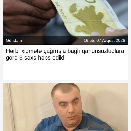
Gündəm
16:55, 07 Avqust 2026
Hərbi xidmətə çağırışla bağlı qanunsuzluqlara
görə 3 şəxs həbs edildi