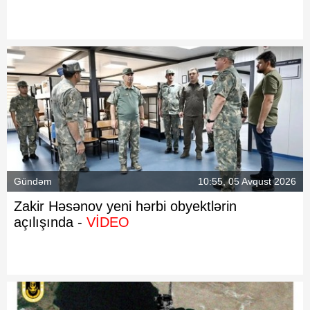
Gündəm
10:55, 05 Avqust 2026
Zakir Həsənov yeni hərbi obyektlərin
açılışında -
VİDEO