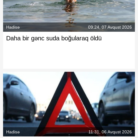
Hadisə
09:24, 07 Avqust 2026
Daha bir gənc suda boğularaq öldü
Hadisə
11:31, 06 Avqust 2026