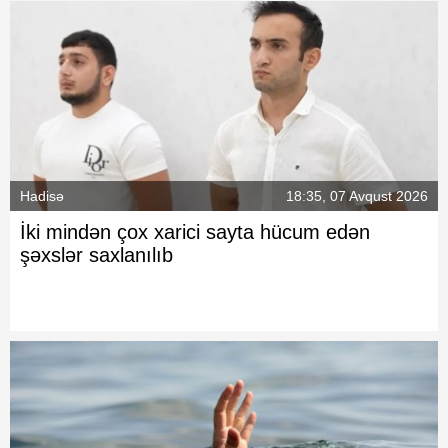
Hadisə
18:35, 07 Avqust 2026
İki mindən çox xarici sayta hücum edən
şəxslər saxlanılıb