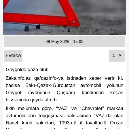
Fotoqaleriya
Reportaj
Qarabag Zəfəri
09 May 2026 - 15:00
+
-
A
HADISƏ
A
Göygöldə qəza olub.
Zekainfo.az qafqazinfo-ya istinadən xəbər verir ki,
hadisə Bakı-Qazax-Gürcüstan avtomobil yolunun
Göygöl rayonunun Quşqara kəndindən keçən
hissəsində qeydə alınıb.
İlkin məlumata görə, “VAZ” və “Chevrolet” markalı
avtomobillərin toqquşması nəticəsində “VAZ”da olan
Nadel kənd sakinləri, 1993-cü il təvəllüdlü Orxan