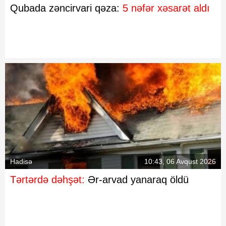
Qubada zəncirvari qəza:
5 nəfər xəsarət aldı
Hadisə
10:43, 06 Avqust 2026
Tərtərdə dəhşət:
Ər-arvad yanaraq öldü