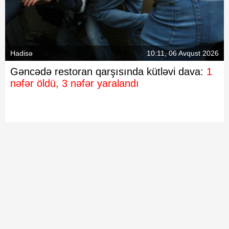
Hadisə
10:11, 06 Avqust 2026
Gəncədə restoran qarşısında kütləvi dava:
1
nəfər öldü, 3 nəfər yaralandı