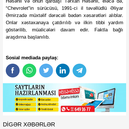
Həsənli və onun qardaşı Tərxan Həsənli, eləcə də,
“Chevrolet”in sürücüsü, 1991-ci il təvəllüdlü Əliyar
Əmirzadə müxtəlif dərəcəli bədən xəsarətləri alıblar.
Onlar xəstəxanaya çatdırılıb və ilkin tibbi yardım
göstərilib, müalicələri davam edir. Faktla bağlı
araşdırna başlanılıb.
Sosial mediada paylaş:
DIGƏR XƏBƏRLƏR