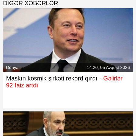
DIGƏR XƏBƏRLƏR
Dünya
14:20, 05 Avqust 2026
Maskın kosmik şirkəti rekord qırdı -
Gəlirlər
92 faiz artdı