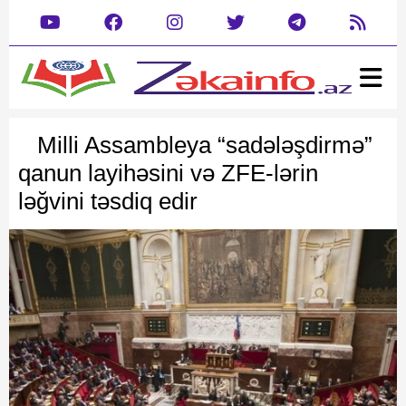
Ana səhifə
Xəbər
Milli Assambleya “sadələşdirmə”
Gündəm
Siyasət
qanun layihəsini və ZFE-lərin
Rəsmi
Cəmiyyət
ləğvini təsdiq edir
Mədəniyyət
Təhsil
Hadisə
Yazarlar
Dəyərlərimizin kreativ tanıtımı
Dünya
Müsahibə
İdman
Şou biznes
Maraqlı