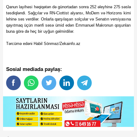
Qanun layihəsi həqiqətən də günortadan sonra 252 əleyhinə 275 səslə
təsdiqləndi. Sağçılar və RN-Ciottist alyansı, MoDem və Horizons kimi
lehinə səs verdilər. Onlarla qarşılaşan solçular və Senatın versiyasına
qayıtmaq üçün mənfi səsə ümid edən Emmanuel Makronun qoşunları
buna görə də heç bir uyğun gəlmirdilər.
Tərcümə edəni Habil Sönməz/Zekainfo.az
Sosial mediada paylaş: