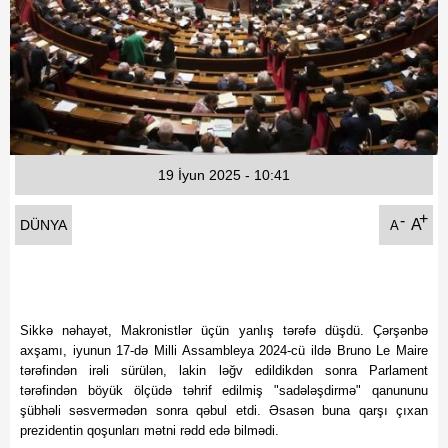
Fotoqaleriya
Reportaj
Qarabag Zəfəri
19 İyun 2025 - 10:41
+
-
A
DÜNYA
A
Sikkə nəhayət, Makronistlər üçün yanlış tərəfə düşdü. Çərşənbə
axşamı, iyunun 17-də Milli Assambleya 2024-cü ildə Bruno Le Maire
tərəfindən irəli sürülən, lakin ləğv edildikdən sonra Parlament
tərəfindən böyük ölçüdə təhrif edilmiş "sadələşdirmə" qanununu
şübhəli səsvermədən sonra qəbul etdi. Əsasən buna qarşı çıxan
prezidentin qoşunları mətni rədd edə bilmədi.