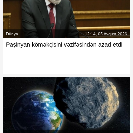
Dünya
12:14, 05 Avqust 2026
Paşinyan köməkçisini vəzifəsindən azad etdi