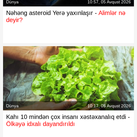
Dünya
10:57, 05 Avqust 2026
Nəhəng asteroid Yerə yaxınlaşır -
Alimlər nə
deyir?
Dünya
10:17, 05 Avqust 2026
Kahı 10 mindən çox insanı xəstəxanalıq etdi -
Ölkəyə idxalı dayandırıldı