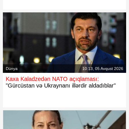
Dünya
10:13, 05 Avqust 2026
Kaxa Kaladzedən NATO açıqlaması:
"Gürcüstan və Ukraynanı illərdir aldadıblar"